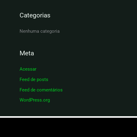
s
a
Categorias
r
p
Nenhuma categoria
o
r
Meta
:
Acessar
Feed de posts
Feed de comentários
WordPress.org