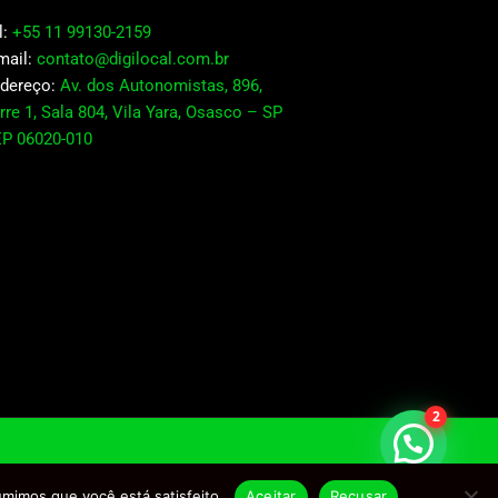
l:
+55 11 99130-2159
mail:
contato@digilocal.com.br
dereço:
Av. dos Autonomistas, 896,
rre 1, Sala 804, Vila Yara, Osasco – SP
P 06020-010
2
ilocal Marketing Digital - 2025
umimos que você está satisfeito.
Aceitar
Recusar