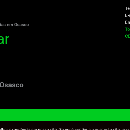
Te
E-
En
ndas em Osasco
To
ar
CE
m Osasco
©Dig
lhor experiência em nosso site. Se você continua a usar este site, ass